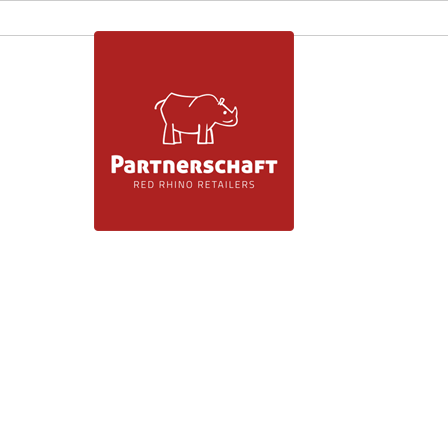
Flyer
Aufbauanl