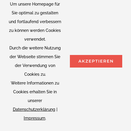
Um unsere Homepage für
Sie optimal zu gestalten
und fortlaufend verbessern
zu können werden Cookies
verwendet.
Durch die weitere Nutzung
der Webseite stimmen Sie
AKZEPTIEREN
der Verwendung von
Cookies zu.
Weitere Informationen zu
Cookies erhalten Sie in
Verbraucherzentrale: 0800 034 34 30 |
info@diefrischebox.de
| Red
unserer
Rhino by Frischebox GmbH, Gewerbering 38, 76287 Rheinstetten |
Datenschutzerklärung
|
Impressum
|
Datenschutz
| Webdesign:
DER GOLDENE JUNGE
Impressum
.